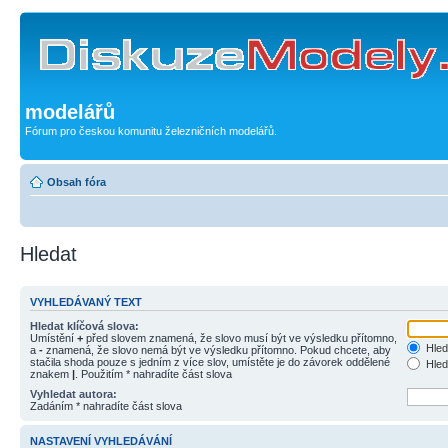
modelářů
Fórum pro českou komunitu železničních modelářů.
Obsah fóra
Hledat
VYHLEDÁVANÝ TEXT
Hledat klíčová slova:
Umístění
+
před slovem znamená, že slovo musí být ve výsledku přítomno,
Hled
a
-
znamená, že slovo nemá být ve výsledku přítomno. Pokud chcete, aby
stačila shoda pouze s jedním z více slov, umístěte je do závorek oddělené
Hled
znakem
|
. Použitím * nahradíte část slova
Vyhledat autora:
Zadáním * nahradíte část slova
NASTAVENÍ VYHLEDÁVÁNÍ