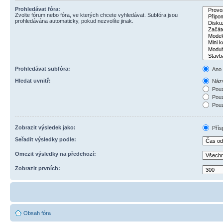
Prohledávat fóra:
Zvolte fórum nebo fóra, ve kterých chcete vyhledávat. Subfóra jsou
prohledávána automaticky, pokud nezvolíte jinak.
Prohledávat subfóra:
Ano
Hledat uvnitř:
Názv
Pouz
Pouz
Pouz
Zobrazit výsledek jako:
Přís
Seřadit výsledky podle:
Omezit výsledky na předchozí:
Zobrazit prvních:
Obsah fóra