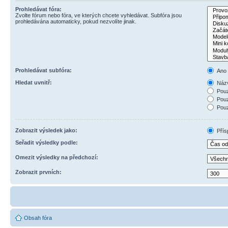
Prohledávat fóra:
Zvolte fórum nebo fóra, ve kterých chcete vyhledávat. Subfóra jsou
prohledávána automaticky, pokud nezvolíte jinak.
Prohledávat subfóra:
Ano
Hledat uvnitř:
Názv
Pouz
Pouz
Pouz
Zobrazit výsledek jako:
Přís
Seřadit výsledky podle:
Omezit výsledky na předchozí:
Zobrazit prvních:
Obsah fóra