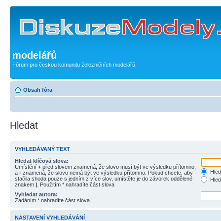
modelářů
Fórum pro českou komunitu železničních modelářů.
Obsah fóra
Hledat
VYHLEDÁVANÝ TEXT
Hledat klíčová slova:
Umístění
+
před slovem znamená, že slovo musí být ve výsledku přítomno,
Hled
a
-
znamená, že slovo nemá být ve výsledku přítomno. Pokud chcete, aby
stačila shoda pouze s jedním z více slov, umístěte je do závorek oddělené
Hled
znakem
|
. Použitím * nahradíte část slova
Vyhledat autora:
Zadáním * nahradíte část slova
NASTAVENÍ VYHLEDÁVÁNÍ