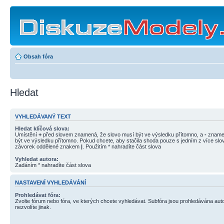
Obsah fóra
Hledat
VYHLEDÁVANÝ TEXT
Hledat klíčová slova:
Umístění
+
před slovem znamená, že slovo musí být ve výsledku přítomno, a
-
znamen
být ve výsledku přítomno. Pokud chcete, aby stačila shoda pouze s jedním z více slov
závorek oddělené znakem
|
. Použitím * nahradíte část slova
Vyhledat autora:
Zadáním * nahradíte část slova
NASTAVENÍ VYHLEDÁVÁNÍ
Prohledávat fóra:
Zvolte fórum nebo fóra, ve kterých chcete vyhledávat. Subfóra jsou prohledávána aut
nezvolíte jinak.