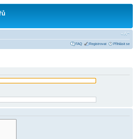
řů
FAQ
Registrovat
Přihlásit se