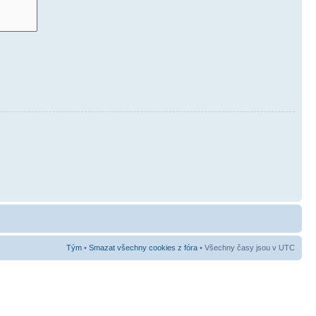
Tým
•
Smazat všechny cookies z fóra
• Všechny časy jsou v UTC