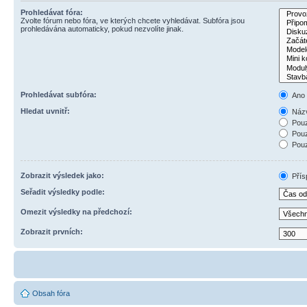
Prohledávat fóra:
Zvolte fórum nebo fóra, ve kterých chcete vyhledávat. Subfóra jsou
prohledávána automaticky, pokud nezvolíte jinak.
Prohledávat subfóra:
Ano
Hledat uvnitř:
Názv
Pouz
Pouz
Pouz
Zobrazit výsledek jako:
Přís
Seřadit výsledky podle:
Omezit výsledky na předchozí:
Zobrazit prvních:
Obsah fóra