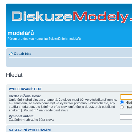
modelářů
Fórum pro českou komunitu železničních modelářů.
Obsah fóra
Hledat
VYHLEDÁVANÝ TEXT
Hledat klíčová slova:
Umístění
+
před slovem znamená, že slovo musí být ve výsledku přítomno,
Hled
a
-
znamená, že slovo nemá být ve výsledku přítomno. Pokud chcete, aby
stačila shoda pouze s jedním z více slov, umístěte je do závorek oddělené
Hled
znakem
|
. Použitím * nahradíte část slova
Vyhledat autora:
Zadáním * nahradíte část slova
NASTAVENÍ VYHLEDÁVÁNÍ