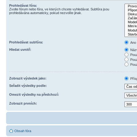
Prohledávat fóra:
Zvolte fórum nebo fóra, ve kterých chcete vyhledávat. Subfóra jsou
prohledávána automaticky, pokud nezvolíte jinak.
Prohledávat subfóra:
Ano
Hledat uvnitř:
Názv
Pouz
Pouz
Pouz
Zobrazit výsledek jako:
Přís
Seřadit výsledky podle:
Omezit výsledky na předchozí:
Zobrazit prvních:
Obsah fóra