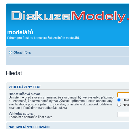
modelářů
Fórum pro českou komunitu železničních modelářů.
Obsah fóra
Hledat
VYHLEDÁVANÝ TEXT
Hledat klíčová slova:
Umístění
+
před slovem znamená, že slovo musí být ve výsledku přítomno,
Hled
a
-
znamená, že slovo nemá být ve výsledku přítomno. Pokud chcete, aby
stačila shoda pouze s jedním z více slov, umístěte je do závorek oddělené
Hled
znakem
|
. Použitím * nahradíte část slova
Vyhledat autora:
Zadáním * nahradíte část slova
NASTAVENÍ VYHLEDÁVÁNÍ