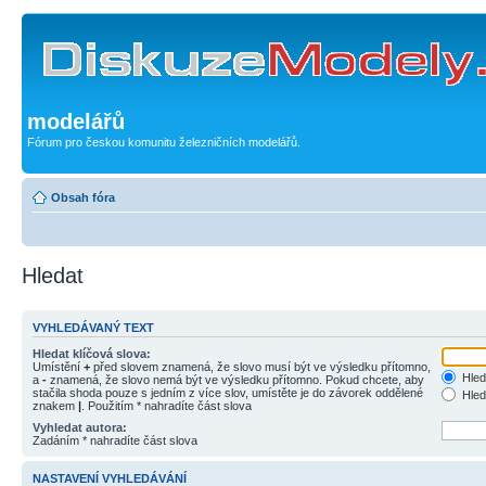
modelářů
Fórum pro českou komunitu železničních modelářů.
Obsah fóra
Hledat
VYHLEDÁVANÝ TEXT
Hledat klíčová slova:
Umístění
+
před slovem znamená, že slovo musí být ve výsledku přítomno,
Hled
a
-
znamená, že slovo nemá být ve výsledku přítomno. Pokud chcete, aby
stačila shoda pouze s jedním z více slov, umístěte je do závorek oddělené
Hled
znakem
|
. Použitím * nahradíte část slova
Vyhledat autora:
Zadáním * nahradíte část slova
NASTAVENÍ VYHLEDÁVÁNÍ