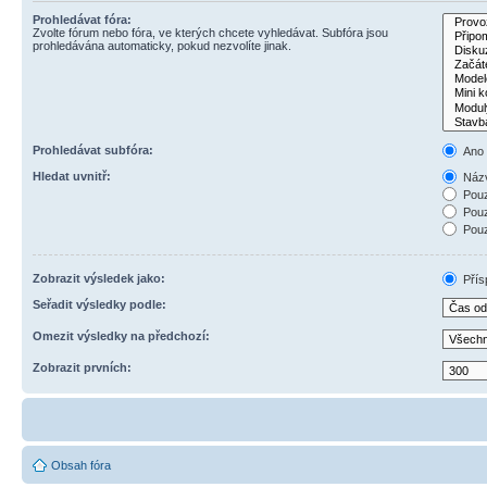
Prohledávat fóra:
Zvolte fórum nebo fóra, ve kterých chcete vyhledávat. Subfóra jsou
prohledávána automaticky, pokud nezvolíte jinak.
Prohledávat subfóra:
Ano
Hledat uvnitř:
Názv
Pouz
Pouz
Pouz
Zobrazit výsledek jako:
Přís
Seřadit výsledky podle:
Omezit výsledky na předchozí:
Zobrazit prvních:
Obsah fóra