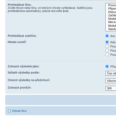
Prohledávat fóra:
Zvolte fórum nebo fóra, ve kterých chcete vyhledávat. Subfóra jsou
prohledávána automaticky, pokud nezvolíte jinak.
Prohledávat subfóra:
Ano
Hledat uvnitř:
Názv
Pouz
Pouz
Pouz
Zobrazit výsledek jako:
Přís
Seřadit výsledky podle:
Omezit výsledky na předchozí:
Zobrazit prvních:
Obsah fóra