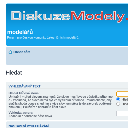
modelářů
Fórum pro českou komunitu železničních modelářů.
Obsah fóra
Hledat
VYHLEDÁVANÝ TEXT
Hledat klíčová slova:
Umístění
+
před slovem znamená, že slovo musí být ve výsledku přítomno,
Hled
a
-
znamená, že slovo nemá být ve výsledku přítomno. Pokud chcete, aby
stačila shoda pouze s jedním z více slov, umístěte je do závorek oddělené
Hled
znakem
|
. Použitím * nahradíte část slova
Vyhledat autora:
Zadáním * nahradíte část slova
NASTAVENÍ VYHLEDÁVÁNÍ