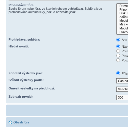
Prohledávat fóra:
Zvolte fórum nebo fóra, ve kterých chcete vyhledávat. Subfóra jsou
prohledávána automaticky, pokud nezvolíte jinak.
Prohledávat subfóra:
Ano
Hledat uvnitř:
Názv
Pouz
Pouz
Pouz
Zobrazit výsledek jako:
Přís
Seřadit výsledky podle:
Omezit výsledky na předchozí:
Zobrazit prvních:
Obsah fóra