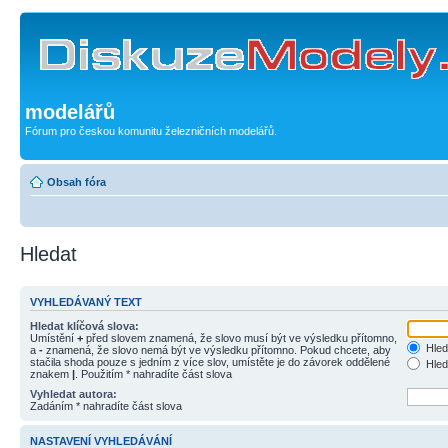
modelářů
Fórum pro českou komunitu železničních modelářů.
Obsah fóra
Hledat
VYHLEDÁVANÝ TEXT
Hledat klíčová slova:
Umístění
+
před slovem znamená, že slovo musí být ve výsledku přítomno,
Hled
a
-
znamená, že slovo nemá být ve výsledku přítomno. Pokud chcete, aby
stačila shoda pouze s jedním z více slov, umístěte je do závorek oddělené
Hled
znakem
|
. Použitím * nahradíte část slova
Vyhledat autora:
Zadáním * nahradíte část slova
NASTAVENÍ VYHLEDÁVÁNÍ