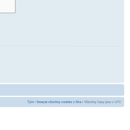
Tým
•
Smazat všechny cookies z fóra
• Všechny časy jsou v UTC