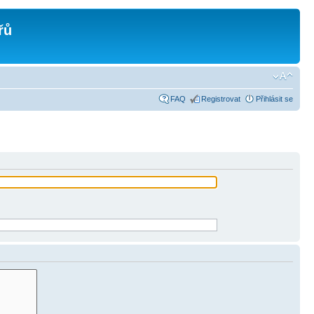
řů
FAQ
Registrovat
Přihlásit se