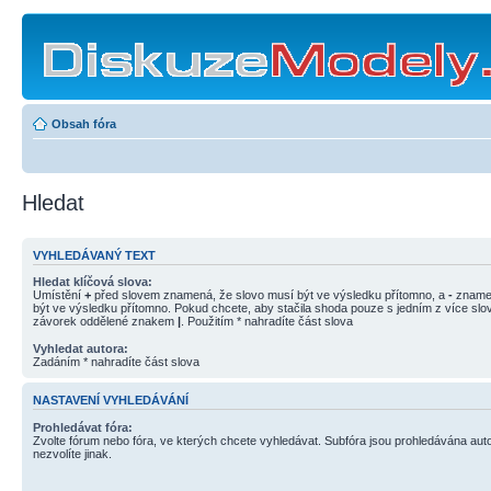
Obsah fóra
Hledat
VYHLEDÁVANÝ TEXT
Hledat klíčová slova:
Umístění
+
před slovem znamená, že slovo musí být ve výsledku přítomno, a
-
znamen
být ve výsledku přítomno. Pokud chcete, aby stačila shoda pouze s jedním z více slov
závorek oddělené znakem
|
. Použitím * nahradíte část slova
Vyhledat autora:
Zadáním * nahradíte část slova
NASTAVENÍ VYHLEDÁVÁNÍ
Prohledávat fóra:
Zvolte fórum nebo fóra, ve kterých chcete vyhledávat. Subfóra jsou prohledávána aut
nezvolíte jinak.