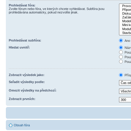
Prohledávat fóra:
Zvolte fórum nebo fóra, ve kterých chcete vyhledávat. Subfóra jsou
prohledávána automaticky, pokud nezvolíte jinak.
Prohledávat subfóra:
Ano
Hledat uvnitř:
Názv
Pouz
Pouz
Pouz
Zobrazit výsledek jako:
Přís
Seřadit výsledky podle:
Omezit výsledky na předchozí:
Zobrazit prvních:
Obsah fóra