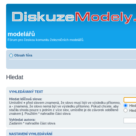
modelářů
Fórum pro českou komunitu železničních modelářů.
Obsah fóra
Hledat
VYHLEDÁVANÝ TEXT
Hledat klíčová slova:
Umístění
+
před slovem znamená, že slovo musí být ve výsledku přítomno,
Hled
a
-
znamená, že slovo nemá být ve výsledku přítomno. Pokud chcete, aby
stačila shoda pouze s jedním z více slov, umístěte je do závorek oddělené
Hled
znakem
|
. Použitím * nahradíte část slova
Vyhledat autora:
Zadáním * nahradíte část slova
NASTAVENÍ VYHLEDÁVÁNÍ