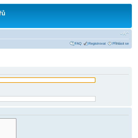
řů
FAQ
Registrovat
Přihlásit se