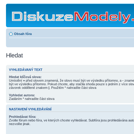
Obsah fóra
Hledat
VYHLEDÁVANÝ TEXT
Hledat klíčová slova:
Umístění
+
před slovem znamená, že slovo musí být ve výsledku přítomno, a
-
znamen
být ve výsledku přítomno. Pokud chcete, aby stačila shoda pouze s jedním z více slov
závorek oddělené znakem
|
. Použitím * nahradíte část slova
Vyhledat autora:
Zadáním * nahradíte část slova
NASTAVENÍ VYHLEDÁVÁNÍ
Prohledávat fóra:
Zvolte fórum nebo fóra, ve kterých chcete vyhledávat. Subfóra jsou prohledávána aut
nezvolíte jinak.