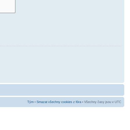
Tým
•
Smazat všechny cookies z fóra
• Všechny časy jsou v UTC