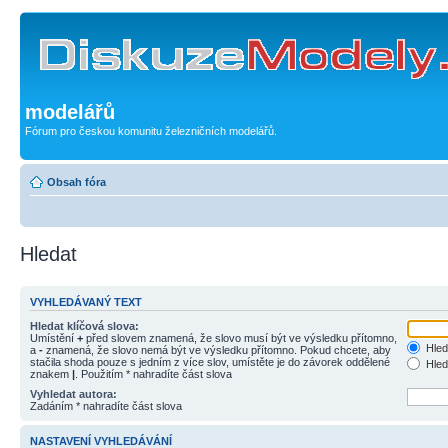
modelářů
Fórum pro českou komunitu železničních modelářů.
Obsah fóra
Hledat
VYHLEDÁVANÝ TEXT
Hledat klíčová slova:
Umístění
+
před slovem znamená, že slovo musí být ve výsledku přítomno,
Hled
a
-
znamená, že slovo nemá být ve výsledku přítomno. Pokud chcete, aby
stačila shoda pouze s jedním z více slov, umístěte je do závorek oddělené
Hled
znakem
|
. Použitím * nahradíte část slova
Vyhledat autora:
Zadáním * nahradíte část slova
NASTAVENÍ VYHLEDÁVÁNÍ