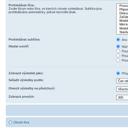
Prohledávat fóra:
Zvolte fórum nebo fóra, ve kterých chcete vyhledávat. Subfóra jsou
prohledávána automaticky, pokud nezvolíte jinak.
Prohledávat subfóra:
Ano
Hledat uvnitř:
Názv
Pouz
Pouz
Pouz
Zobrazit výsledek jako:
Přís
Seřadit výsledky podle:
Omezit výsledky na předchozí:
Zobrazit prvních:
Obsah fóra