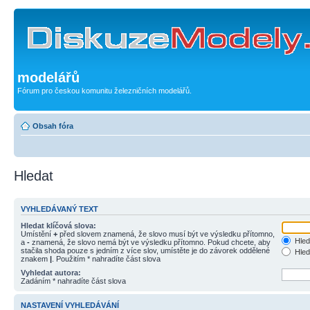
modelářů
Fórum pro českou komunitu železničních modelářů.
Obsah fóra
Hledat
VYHLEDÁVANÝ TEXT
Hledat klíčová slova:
Umístění
+
před slovem znamená, že slovo musí být ve výsledku přítomno,
Hled
a
-
znamená, že slovo nemá být ve výsledku přítomno. Pokud chcete, aby
stačila shoda pouze s jedním z více slov, umístěte je do závorek oddělené
Hled
znakem
|
. Použitím * nahradíte část slova
Vyhledat autora:
Zadáním * nahradíte část slova
NASTAVENÍ VYHLEDÁVÁNÍ