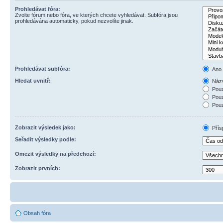
Prohledávat fóra:
Zvolte fórum nebo fóra, ve kterých chcete vyhledávat. Subfóra jsou
prohledávána automaticky, pokud nezvolíte jinak.
Prohledávat subfóra:
Ano
Hledat uvnitř:
Názv
Pouz
Pouz
Pouz
Zobrazit výsledek jako:
Přís
Seřadit výsledky podle:
Omezit výsledky na předchozí:
Zobrazit prvních:
Obsah fóra