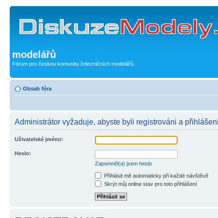
modelářů
Fórum pro českou komunitu železničních modelářů.
Obsah fóra
Administrátor vyžaduje, abyste byli registrováni a přihlášeni
Uživatelské jméno:
Heslo:
Zapomněl(a) jsem heslo
Přihlásit mě automaticky při každé návštěvě
Skrýt můj online stav pro toto přihlášení