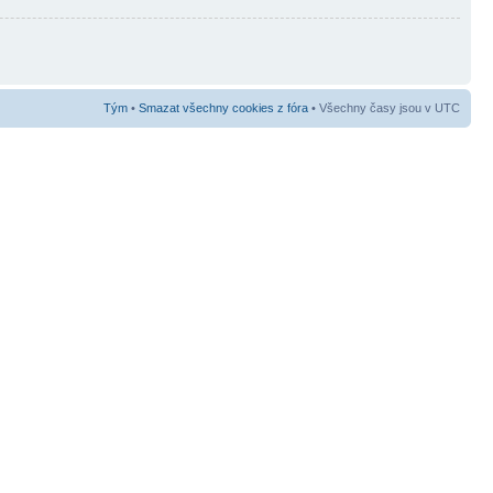
Tým
•
Smazat všechny cookies z fóra
• Všechny časy jsou v UTC