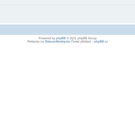
Powered by
phpBB
© 2011 phpBB Group
Reklama na
DiskuzeModely.biz
Český překlad –
phpBB.cz