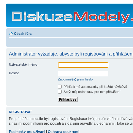
Obsah fóra
Administrátor vyžaduje, abyste byli registrováni a přihlášeni
Uživatelské jméno:
Heslo:
Zapomněl(a) jsem heslo
Přihlásit mě automaticky při každé návštěvě
Skrýt můj online stav pro toto přihlášení
REGISTROVAT
Pro přihlášení musíte být registrován. Registrace trvá jen pár vteřin a dává 
s našimi podmínkami pro použití a s dalšími pravidly a ujednáními. Také se ujist
Podmínky pro užívání
|
Ochrana soukromí