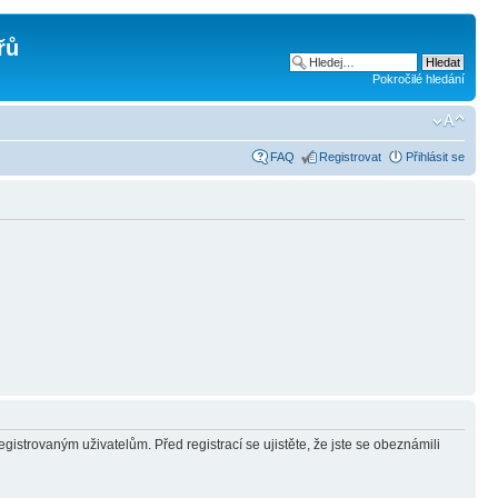
řů
Pokročilé hledání
FAQ
Registrovat
Přihlásit se
gistrovaným uživatelům. Před registrací se ujistěte, že jste se obeznámili