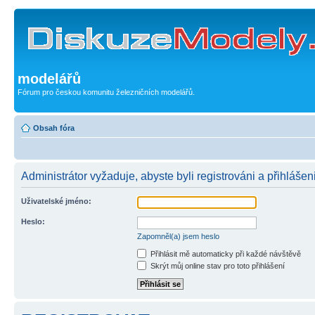
modelářů
Fórum pro českou komunitu železničních modelářů.
Obsah fóra
Administrátor vyžaduje, abyste byli registrováni a přihlášeni
Uživatelské jméno:
Heslo:
Zapomněl(a) jsem heslo
Přihlásit mě automaticky při každé návštěvě
Skrýt můj online stav pro toto přihlášení