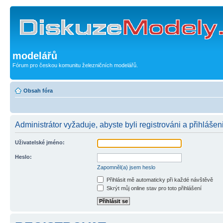
modelářů
Fórum pro českou komunitu železničních modelářů.
Obsah fóra
Administrátor vyžaduje, abyste byli registrováni a přihlášeni
Uživatelské jméno:
Heslo:
Zapomněl(a) jsem heslo
Přihlásit mě automaticky při každé návštěvě
Skrýt můj online stav pro toto přihlášení