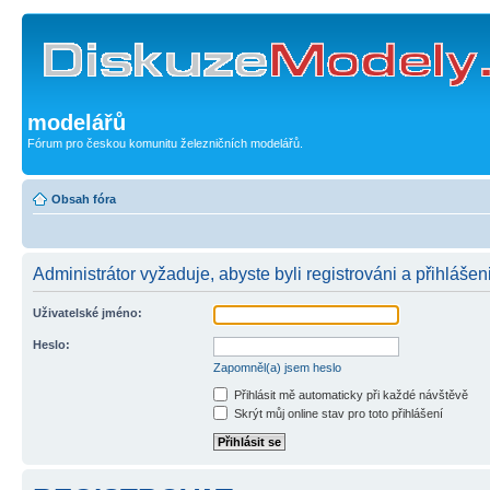
modelářů
Fórum pro českou komunitu železničních modelářů.
Obsah fóra
Administrátor vyžaduje, abyste byli registrováni a přihlášeni
Uživatelské jméno:
Heslo:
Zapomněl(a) jsem heslo
Přihlásit mě automaticky při každé návštěvě
Skrýt můj online stav pro toto přihlášení