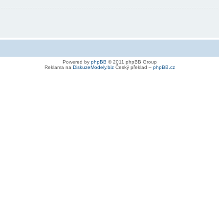
Powered by
phpBB
© 2011 phpBB Group
Reklama na
DiskuzeModely.biz
Český překlad –
phpBB.cz