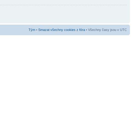
Tým
•
Smazat všechny cookies z fóra
• Všechny časy jsou v UTC