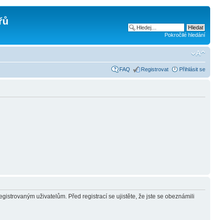
řů
Pokročilé hledání
FAQ
Registrovat
Přihlásit se
gistrovaným uživatelům. Před registrací se ujistěte, že jste se obeznámili