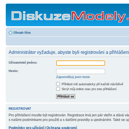
Obsah fóra
Administrátor vyžaduje, abyste byli registrováni a přihlášeni
Uživatelské jméno:
Heslo:
Zapomněl(a) jsem heslo
Přihlásit mě automaticky při každé návštěvě
Skrýt můj online stav pro toto přihlášení
REGISTROVAT
Pro přihlášení musíte být registrován. Registrace trvá jen pár vteřin a dává 
s našimi podmínkami pro použití a s dalšími pravidly a ujednáními. Také se ujist
Podmínky pro užívání
|
Ochrana soukromí