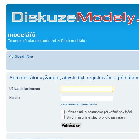
modelářů
Fórum pro českou komunitu železničních modelářů.
Obsah fóra
Administrátor vyžaduje, abyste byli registrováni a přihlášeni
Uživatelské jméno:
Heslo:
Zapomněl(a) jsem heslo
Přihlásit mě automaticky při každé návštěvě
Skrýt můj online stav pro toto přihlášení