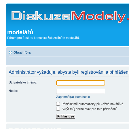
modelářů
Fórum pro českou komunitu železničních modelářů.
Obsah fóra
Administrátor vyžaduje, abyste byli registrováni a přihlášeni
Uživatelské jméno:
Heslo:
Zapomněl(a) jsem heslo
Přihlásit mě automaticky při každé návštěvě
Skrýt můj online stav pro toto přihlášení