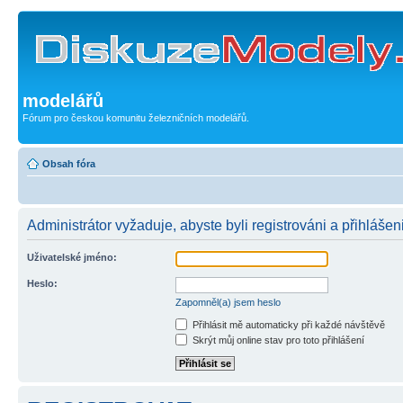
modelářů
Fórum pro českou komunitu železničních modelářů.
Obsah fóra
Administrátor vyžaduje, abyste byli registrováni a přihlášeni
Uživatelské jméno:
Heslo:
Zapomněl(a) jsem heslo
Přihlásit mě automaticky při každé návštěvě
Skrýt můj online stav pro toto přihlášení