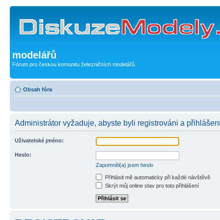
modelářů
Fórum pro českou komunitu železničních modelářů.
Obsah fóra
Administrátor vyžaduje, abyste byli registrováni a přihlášeni
Uživatelské jméno:
Heslo:
Zapomněl(a) jsem heslo
Přihlásit mě automaticky při každé návštěvě
Skrýt můj online stav pro toto přihlášení