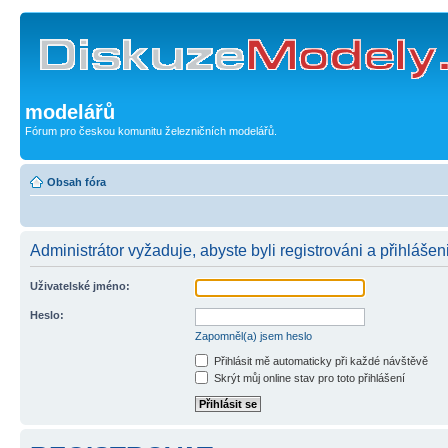
modelářů
Fórum pro českou komunitu železničních modelářů.
Obsah fóra
Administrátor vyžaduje, abyste byli registrováni a přihlášen
Uživatelské jméno:
Heslo:
Zapomněl(a) jsem heslo
Přihlásit mě automaticky při každé návštěvě
Skrýt můj online stav pro toto přihlášení