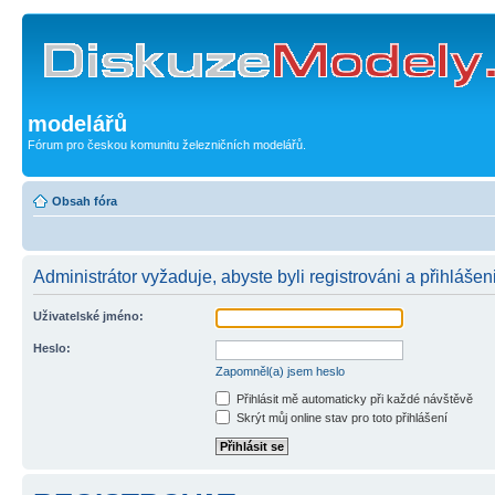
modelářů
Fórum pro českou komunitu železničních modelářů.
Obsah fóra
Administrátor vyžaduje, abyste byli registrováni a přihlášen
Uživatelské jméno:
Heslo:
Zapomněl(a) jsem heslo
Přihlásit mě automaticky při každé návštěvě
Skrýt můj online stav pro toto přihlášení