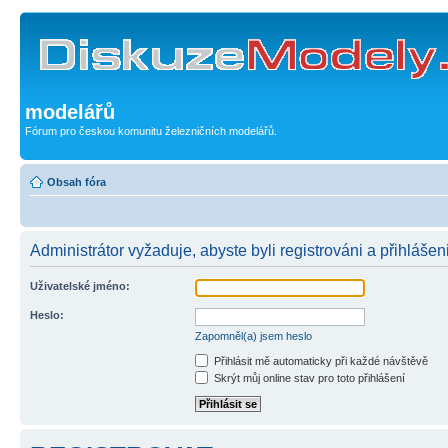
modelářů
Fórum pro českou komunitu železničních modelářů.
Obsah fóra
Administrátor vyžaduje, abyste byli registrováni a přihlášen
Uživatelské jméno:
Heslo:
Zapomněl(a) jsem heslo
Přihlásit mě automaticky při každé návštěvě
Skrýt můj online stav pro toto přihlášení