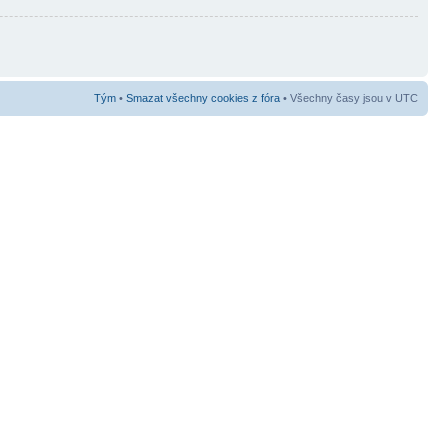
Tým
•
Smazat všechny cookies z fóra
• Všechny časy jsou v UTC