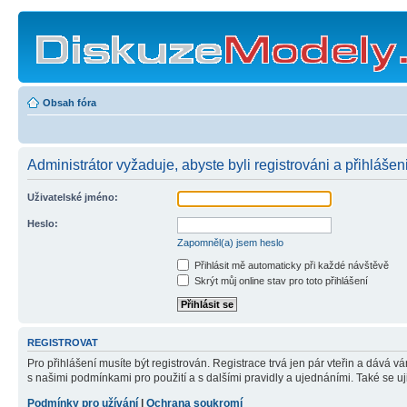
Obsah fóra
Administrátor vyžaduje, abyste byli registrováni a přihlášen
Uživatelské jméno:
Heslo:
Zapomněl(a) jsem heslo
Přihlásit mě automaticky při každé návštěvě
Skrýt můj online stav pro toto přihlášení
REGISTROVAT
Pro přihlášení musíte být registrován. Registrace trvá jen pár vteřin a dává 
s našimi podmínkami pro použití a s dalšími pravidly a ujednáními. Také se ujist
Podmínky pro užívání
|
Ochrana soukromí