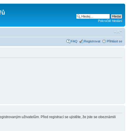
řů
Pokročilé hledání
FAQ
Registrovat
Přihlásit se
gistrovaným uživatelům. Před registrací se ujistěte, že jste se obeznámili