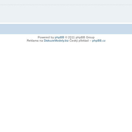
Powered by
phpBB
© 2011 phpBB Group
Reklama na
DiskuzeModely.biz
Český překlad –
phpBB.cz