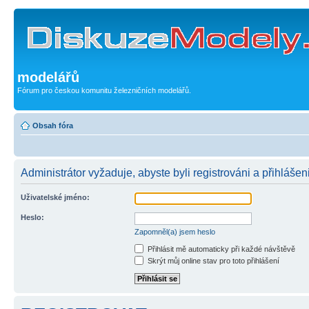
modelářů
Fórum pro českou komunitu železničních modelářů.
Obsah fóra
Administrátor vyžaduje, abyste byli registrováni a přihlášen
Uživatelské jméno:
Heslo:
Zapomněl(a) jsem heslo
Přihlásit mě automaticky při každé návštěvě
Skrýt můj online stav pro toto přihlášení