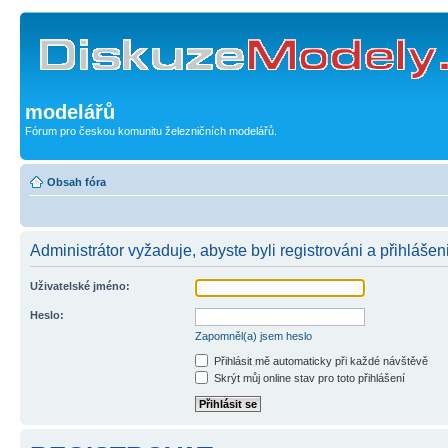
modelářů
Fórum pro českou komunitu železničních modelářů.
Obsah fóra
Administrátor vyžaduje, abyste byli registrováni a přihlášen
Uživatelské jméno:
Heslo:
Zapomněl(a) jsem heslo
Přihlásit mě automaticky při každé návštěvě
Skrýt můj online stav pro toto přihlášení