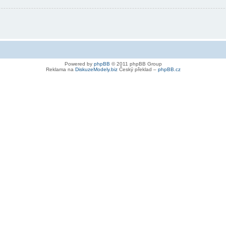
Powered by
phpBB
© 2011 phpBB Group
Reklama na
DiskuzeModely.biz
Český překlad –
phpBB.cz