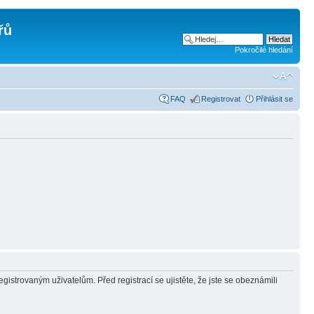
řů
Pokročilé hledání
FAQ
Registrovat
Přihlásit se
gistrovaným uživatelům. Před registrací se ujistěte, že jste se obeznámili