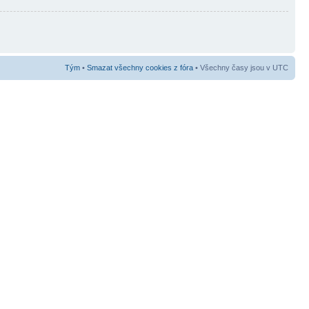
Tým
•
Smazat všechny cookies z fóra
• Všechny časy jsou v UTC