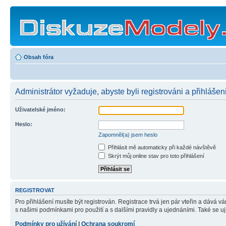
Obsah fóra
Administrátor vyžaduje, abyste byli registrováni a přihlášen
Uživatelské jméno:
Heslo:
Zapomněl(a) jsem heslo
Přihlásit mě automaticky při každé návštěvě
Skrýt můj online stav pro toto přihlášení
REGISTROVAT
Pro přihlášení musíte být registrován. Registrace trvá jen pár vteřin a dává 
s našimi podmínkami pro použití a s dalšími pravidly a ujednáními. Také se ujist
Podmínky pro užívání
|
Ochrana soukromí