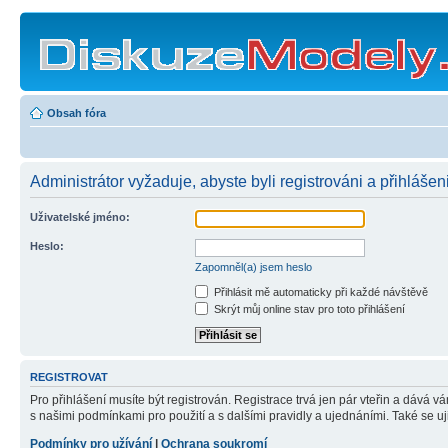
Obsah fóra
Administrátor vyžaduje, abyste byli registrováni a přihlášen
Uživatelské jméno:
Heslo:
Zapomněl(a) jsem heslo
Přihlásit mě automaticky při každé návštěvě
Skrýt můj online stav pro toto přihlášení
REGISTROVAT
Pro přihlášení musíte být registrován. Registrace trvá jen pár vteřin a dává 
s našimi podmínkami pro použití a s dalšími pravidly a ujednáními. Také se ujist
Podmínky pro užívání
|
Ochrana soukromí