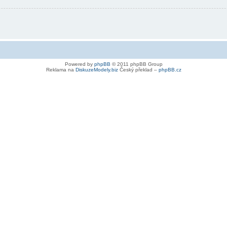
Powered by
phpBB
© 2011 phpBB Group
Reklama na
DiskuzeModely.biz
Český překlad –
phpBB.cz