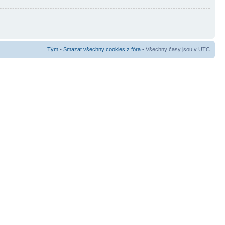
Tým
•
Smazat všechny cookies z fóra
• Všechny časy jsou v UTC