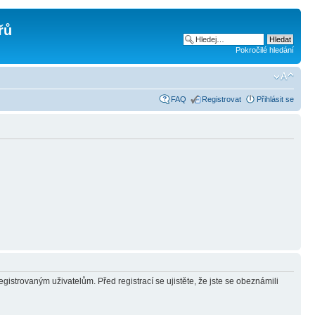
řů
Pokročilé hledání
FAQ
Registrovat
Přihlásit se
gistrovaným uživatelům. Před registrací se ujistěte, že jste se obeznámili