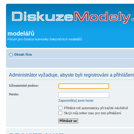
modelářů
Fórum pro českou komunitu železničních modelářů.
Obsah fóra
Administrátor vyžaduje, abyste byli registrováni a přihlášen
Uživatelské jméno:
Heslo:
Zapomněl(a) jsem heslo
Přihlásit mě automaticky při každé návštěvě
Skrýt můj online stav pro toto přihlášení