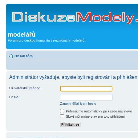
modelářů
Fórum pro českou komunitu železničních modelářů.
Obsah fóra
Administrátor vyžaduje, abyste byli registrováni a přihlášen
Uživatelské jméno:
Heslo:
Zapomněl(a) jsem heslo
Přihlásit mě automaticky při každé návštěvě
Skrýt můj online stav pro toto přihlášení