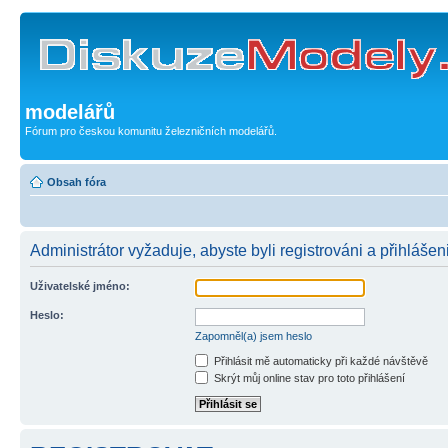
modelářů
Fórum pro českou komunitu železničních modelářů.
Obsah fóra
Administrátor vyžaduje, abyste byli registrováni a přihlášen
Uživatelské jméno:
Heslo:
Zapomněl(a) jsem heslo
Přihlásit mě automaticky při každé návštěvě
Skrýt můj online stav pro toto přihlášení