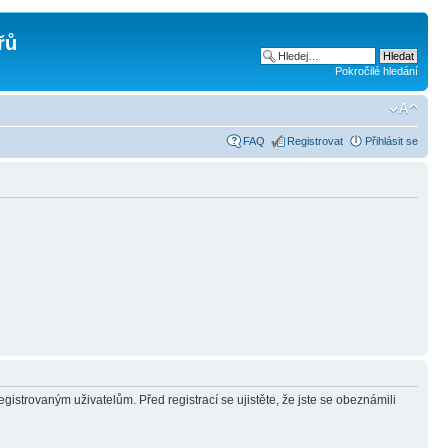
řů
Pokročilé hledání
FAQ
Registrovat
Přihlásit se
gistrovaným uživatelům. Před registrací se ujistěte, že jste se obeznámili