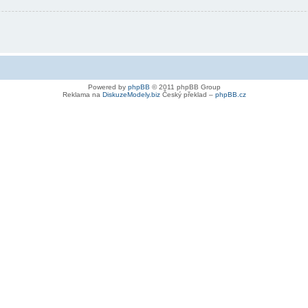
Powered by
phpBB
© 2011 phpBB Group
Reklama na
DiskuzeModely.biz
Český překlad –
phpBB.cz