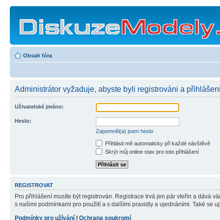
Obsah fóra
Administrátor vyžaduje, abyste byli registrováni a přihlášen
Uživatelské jméno:
Heslo:
Zapomněl(a) jsem heslo
Přihlásit mě automaticky při každé návštěvě
Skrýt můj online stav pro toto přihlášení
REGISTROVAT
Pro přihlášení musíte být registrován. Registrace trvá jen pár vteřin a dává 
s našimi podmínkami pro použití a s dalšími pravidly a ujednáními. Také se ujist
Podmínky pro užívání
|
Ochrana soukromí