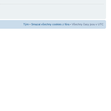
Tým
•
Smazat všechny cookies z fóra
• Všechny časy jsou v UTC