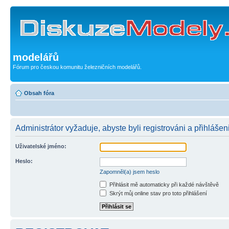
modelářů
Fórum pro českou komunitu železničních modelářů.
Obsah fóra
Administrátor vyžaduje, abyste byli registrováni a přihlášen
Uživatelské jméno:
Heslo:
Zapomněl(a) jsem heslo
Přihlásit mě automaticky při každé návštěvě
Skrýt můj online stav pro toto přihlášení