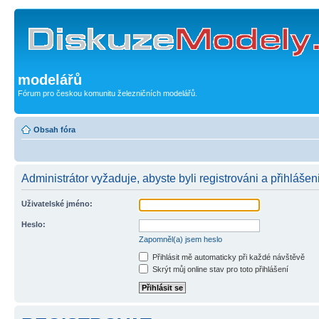
modelářů
Fórum pro českou komunitu železničních modelářů.
Obsah fóra
Administrátor vyžaduje, abyste byli registrováni a přihlášen
Uživatelské jméno:
Heslo:
Zapomněl(a) jsem heslo
Přihlásit mě automaticky při každé návštěvě
Skrýt můj online stav pro toto přihlášení