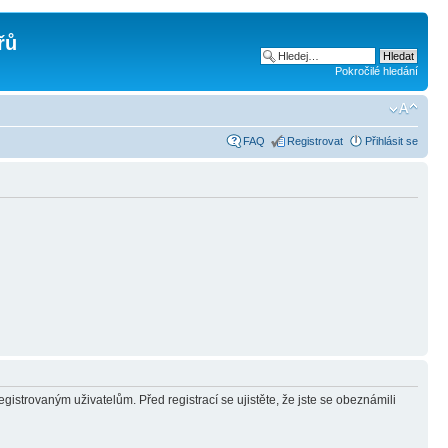
řů
Pokročilé hledání
FAQ
Registrovat
Přihlásit se
gistrovaným uživatelům. Před registrací se ujistěte, že jste se obeznámili