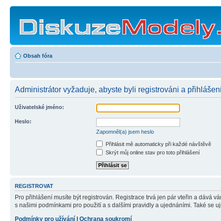
Obsah fóra
Administrátor vyžaduje, abyste byli registrováni a přihlášen
Uživatelské jméno:
Heslo:
Zapomněl(a) jsem heslo
Přihlásit mě automaticky při každé návštěvě
Skrýt můj online stav pro toto přihlášení
REGISTROVAT
Pro přihlášení musíte být registrován. Registrace trvá jen pár vteřin a dává 
s našimi podmínkami pro použití a s dalšími pravidly a ujednáními. Také se ujist
Podmínky pro užívání
|
Ochrana soukromí