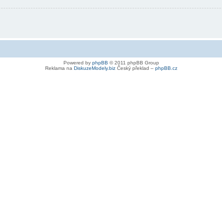
Powered by
phpBB
© 2011 phpBB Group
Reklama na
DiskuzeModely.biz
Český překlad –
phpBB.cz