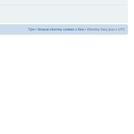
Tým
•
Smazat všechny cookies z fóra
• Všechny časy jsou v UTC