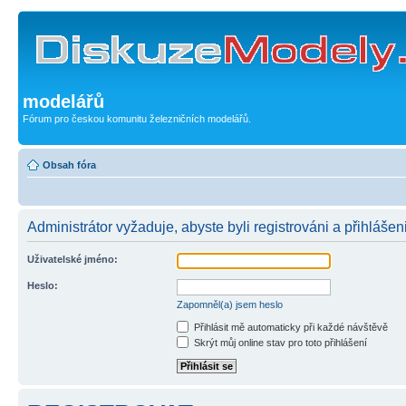
modelářů
Fórum pro českou komunitu železničních modelářů.
Obsah fóra
Administrátor vyžaduje, abyste byli registrováni a přihlášen
Uživatelské jméno:
Heslo:
Zapomněl(a) jsem heslo
Přihlásit mě automaticky při každé návštěvě
Skrýt můj online stav pro toto přihlášení