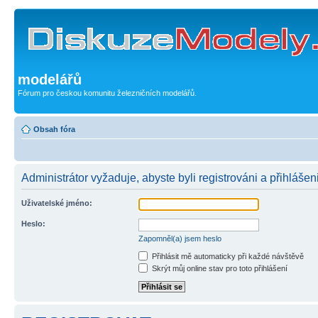
modelářů
Fórum pro českou komunitu železničních modelářů.
Obsah fóra
Administrátor vyžaduje, abyste byli registrováni a přihlášen
Uživatelské jméno:
Heslo:
Zapomněl(a) jsem heslo
Přihlásit mě automaticky při každé návštěvě
Skrýt můj online stav pro toto přihlášení