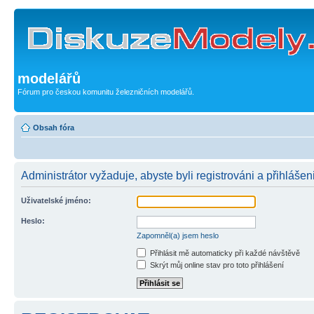
modelářů
Fórum pro českou komunitu železničních modelářů.
Obsah fóra
Administrátor vyžaduje, abyste byli registrováni a přihlášen
Uživatelské jméno:
Heslo:
Zapomněl(a) jsem heslo
Přihlásit mě automaticky při každé návštěvě
Skrýt můj online stav pro toto přihlášení