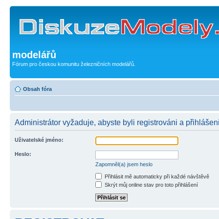
modelářů
Fórum pro českou komunitu železničních modelářů.
Obsah fóra
Administrátor vyžaduje, abyste byli registrováni a přihlášen
Uživatelské jméno:
Heslo:
Zapomněl(a) jsem heslo
Přihlásit mě automaticky při každé návštěvě
Skrýt můj online stav pro toto přihlášení