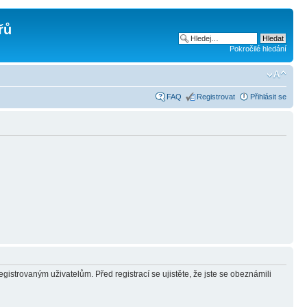
řů
Pokročilé hledání
FAQ
Registrovat
Přihlásit se
gistrovaným uživatelům. Před registrací se ujistěte, že jste se obeznámili