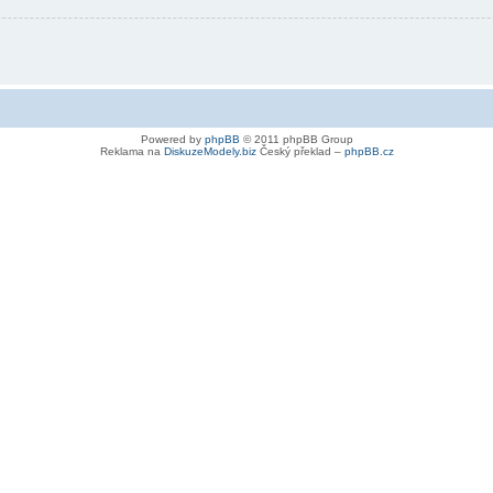
Powered by
phpBB
© 2011 phpBB Group
Reklama na
DiskuzeModely.biz
Český překlad –
phpBB.cz