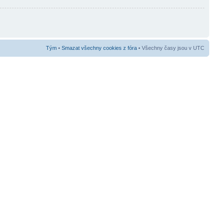
Tým
•
Smazat všechny cookies z fóra
• Všechny časy jsou v UTC