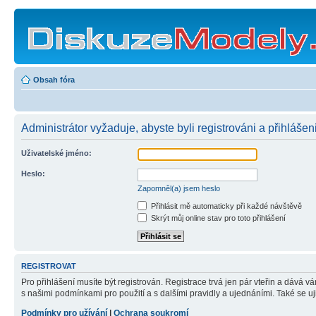
Obsah fóra
Administrátor vyžaduje, abyste byli registrováni a přihlášen
Uživatelské jméno:
Heslo:
Zapomněl(a) jsem heslo
Přihlásit mě automaticky při každé návštěvě
Skrýt můj online stav pro toto přihlášení
REGISTROVAT
Pro přihlášení musíte být registrován. Registrace trvá jen pár vteřin a dává 
s našimi podmínkami pro použití a s dalšími pravidly a ujednáními. Také se ujist
Podmínky pro užívání
|
Ochrana soukromí