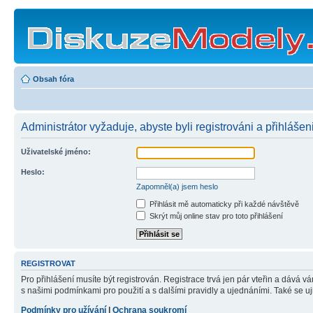
Obsah fóra
Administrátor vyžaduje, abyste byli registrováni a přihlášen
Uživatelské jméno:
Heslo:
Zapomněl(a) jsem heslo
Přihlásit mě automaticky při každé návštěvě
Skrýt můj online stav pro toto přihlášení
REGISTROVAT
Pro přihlášení musíte být registrován. Registrace trvá jen pár vteřin a dává 
s našimi podmínkami pro použití a s dalšími pravidly a ujednáními. Také se ujist
Podmínky pro užívání
|
Ochrana soukromí