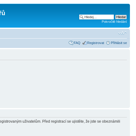
řů
Pokročilé hledání
FAQ
Registrovat
Přihlásit se
gistrovaným uživatelům. Před registrací se ujistěte, že jste se obeznámili