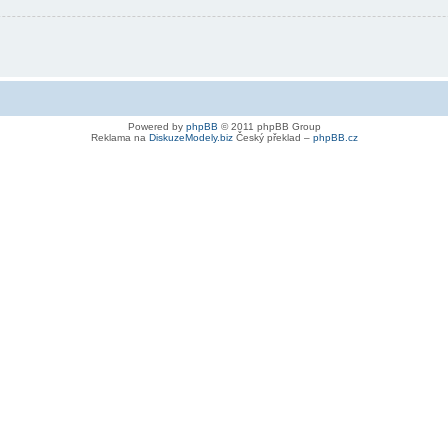
Powered by
phpBB
© 2011 phpBB Group
Reklama na
DiskuzeModely.biz
Český překlad –
phpBB.cz