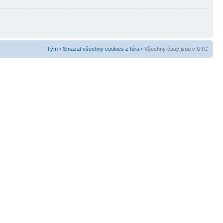
Tým
•
Smazat všechny cookies z fóra
• Všechny časy jsou v UTC