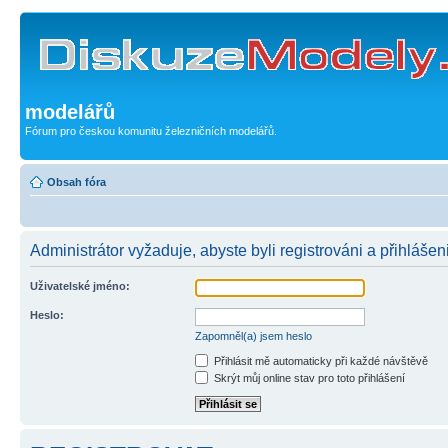
modelářů
Fórum pro českou komunitu železničních modelářů.
Obsah fóra
Administrátor vyžaduje, abyste byli registrováni a přihlášen
Uživatelské jméno:
Heslo:
Zapomněl(a) jsem heslo
Přihlásit mě automaticky při každé návštěvě
Skrýt můj online stav pro toto přihlášení