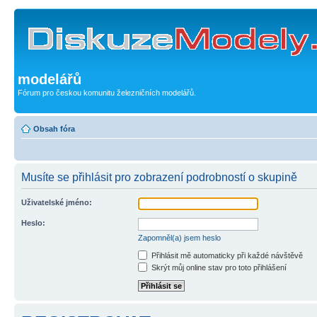
modelářů
Fórum pro českou komunitu železničních modelářů.
Obsah fóra
Musíte se přihlásit pro zobrazení podrobností o skupině
Uživatelské jméno:
Heslo:
Zapomněl(a) jsem heslo
Přihlásit mě automaticky při každé návštěvě
Skrýt můj online stav pro toto přihlášení