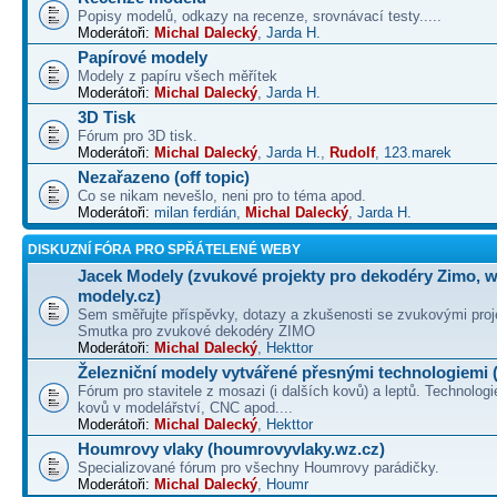
Popisy modelů, odkazy na recenze, srovnávací testy.....
Moderátoři:
Michal Dalecký
,
Jarda H.
Papírové modely
Modely z papíru všech měřítek
Moderátoři:
Michal Dalecký
,
Jarda H.
3D Tisk
Fórum pro 3D tisk.
Moderátoři:
Michal Dalecký
,
Jarda H.
,
Rudolf
,
123.marek
Nezařazeno (off topic)
Co se nikam nevešlo, neni pro to téma apod.
Moderátoři:
milan ferdián
,
Michal Dalecký
,
Jarda H.
DISKUZNÍ FÓRA PRO SPŘÁTELENÉ WEBY
Jacek Modely (zvukové projekty pro dekodéry Zimo, 
modely.cz)
Sem směřujte příspěvky, dotazy a zkušenosti se zvukovými proj
Smutka pro zvukové dekodéry ZIMO
Moderátoři:
Michal Dalecký
,
Hekttor
Železniční modely vytvářené přesnými technologiemi (
Fórum pro stavitele z mosazi (i dalších kovů) a leptů. Technologi
kovů v modelářství, CNC apod....
Moderátoři:
Michal Dalecký
,
Hekttor
Houmrovy vlaky (houmrovyvlaky.wz.cz)
Specializované fórum pro všechny Houmrovy parádičky.
Moderátoři:
Michal Dalecký
,
Houmr