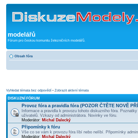
modelářů
Fórum pro českou komunitu železničních modelářů.
Obsah fóra
Vyhledat témata bez odpovědí
•
Zobrazit aktivní témata
DISKUZNÍ FÓRUM
Provoz fóra a pravidla fóra (POZOR ČTĚTE NOVĚ PŘ
Informace a pravidla k provozu tohoto diskuzního fóra. Poznatky
uživatelů. Vzkazy od administrátora. Novinky ve fóru.
Moderátor:
Michal Dalecký
Připomínky k fóru
Vše co se vám k provozu fóra líbí nebo nelíbí. Připomínky admin
Moderátor:
Michal Dalecký