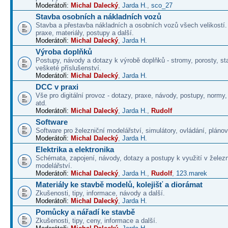
Moderátoři:
Michal Dalecký
,
Jarda H.
,
sco_27
Stavba osobních a nákladních vozů
Stavba a přestavba nákladních a osobních vozů všech velikostí
praxe, materiály, postupy a další.
Moderátoři:
Michal Dalecký
,
Jarda H.
Výroba doplňků
Postupy, návody a dotazy k výrobě doplňků - stromy, porosty, st
vešketé příslušenství.
Moderátoři:
Michal Dalecký
,
Jarda H.
DCC v praxi
Vše pro digitální provoz - dotazy, praxe, návody, postupy, normy,
atd.
Moderátoři:
Michal Dalecký
,
Jarda H.
,
Rudolf
Software
Software pro železniční modelářství, simulátory, ovládání, plánová
Moderátoři:
Michal Dalecký
,
Jarda H.
Elektrika a elektronika
Schémata, zapojení, návody, dotazy a postupy k využití v želez
modelářství.
Moderátoři:
Michal Dalecký
,
Jarda H.
,
Rudolf
,
123.marek
Materiály ke stavbě modelů, kolejišť a diorámat
Zkušenosti, tipy, informace, návody a další.
Moderátoři:
Michal Dalecký
,
Jarda H.
Pomůcky a nářadí ke stavbě
Zkušenosti, tipy, ceny, informace a další.