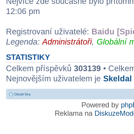
Nejvíce zde současně bylo přítom
12:06 pm
Registrovaní uživatelé:
Baidu [Spi
Legenda:
Administrátoři
,
Globální 
STATISTIKY
Celkem příspěvků
303139
• Celke
Nejnovějším uživatelem je
Skeldal
Obsah fóra
Powered by
php
Reklama na
DiskuzeMode