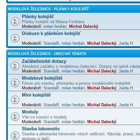
MODELOVÁ ŽELEZNICE - PLÁNKY KOLEJIŠŤ
Plánky kolejišť
Plánky kolejišť od Milana Ferdiána
Moderátoři:
milan ferdián
,
Michal Dalecký
Diskuze k plánkům kolejišť
Moderátoři:
StandaR
,
milan ferdián
,
Michal Dalecký
,
Jarda H.
MODELOVÁ ŽELEZNICE - OBECNÁ TÉMATA
Začátečnické dotazy
Absolutní začátky s modelovou železnicí. Dotazy na úplně základ
Moderátoři:
StandaR
,
milan ferdián
,
Michal Dalecký
,
Jarda H.
Modelové kolejiště
Fórum pro stavbu, přestavbu a provoz modelového kolejiště.
Moderátoři:
StandaR
,
milan ferdián
,
Michal Dalecký
,
Jarda H.
Mini kolejiště
Moderátoři:
StandaR
,
milan ferdián
,
Michal Dalecký
,
Jarda H.
Moduly
Vše co souvisí s moduly.
Moderátoři:
StandaR
,
milan ferdián
,
Michal Dalecký
Stavba lokomotiv
Stavba a přestavba lokomotiv všech velikostí. Návody, praxe, ma
postupy a další.