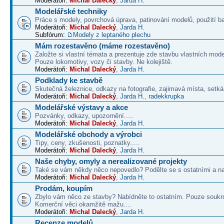
Moderátoři:
Michal Dalecký
,
Jarda H.
Modelářské techniky
Práce s modely, povrchová úprava, patinování modelů, použití b
Moderátoři:
Michal Dalecký
,
Jarda H.
Subfórum:
Modely z leptaného plechu
Mám rozestavěno (máme rozestavěno)
Založte si vlastní témata a prezentuje zde stavbu vlastních mode
Pouze lokomotivy, vozy či stavby. Ne kolejiště.
Moderátoři:
Michal Dalecký
,
Jarda H.
Podklady ke stavbě
Skutečná železnice, odkazy na fotografie, zajimavá místa, setká
Moderátoři:
Michal Dalecký
,
Jarda H.
,
radekkrupka
Modelářské výstavy a akce
Pozvánky, odkazy, upozornění.....
Moderátoři:
Michal Dalecký
,
Jarda H.
Modelářské obchody a výrobci
Tipy, ceny, zkušenosti, poznatky.....
Moderátoři:
Michal Dalecký
,
Jarda H.
Naše chyby, omyly a nerealizované projekty
Také se vám někdy něco nepovedlo? Podělte se s ostatními a na
Moderátoři:
Michal Dalecký
,
Jarda H.
Prodám, koupím
Zbylo vám něco ze stavby? Nabídněte to ostatním. Pouze soukr
Komerční věci okamžitě mažu....
Moderátoři:
Michal Dalecký
,
Jarda H.
Recenze modelů