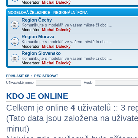
Moderátor:
Michal Dalecký
MODELOVÁ ŽELEZNICE - REGIONÁLNÍ FÓRA
Region Čechy
Komunikujte s modeláři ve vašem městě či obci....
Moderátor:
Michal Dalecký
Region Morava
Komunikujte s modeláři ve vašem městě či obci....
Moderátor:
Michal Dalecký
Region Slovensko
Komunikujte s modeláři ve vašem městě či obci....
Moderátor:
Michal Dalecký
PŘIHLÁSIT SE
•
REGISTROVAT
Uživatelské jméno:
Heslo:
KDO JE ONLINE
Celkem je online
4
uživatelů :: 3 r
(Tato data jsou založena na uživatel
minut)