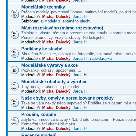
Moderátoři:
Michal Dalecký
,
Jarda H.
Modelářské techniky
Práce s modely, povrchová úprava, patinování modelů, použití b
Moderátoři:
Michal Dalecký
,
Jarda H.
Subfórum:
Modely z leptaného plechu
Mám rozestavěno (máme rozestavěno)
Založte si vlastní témata a prezentuje zde stavbu vlastních mode
Pouze lokomotivy, vozy či stavby. Ne kolejiště.
Moderátoři:
Michal Dalecký
,
Jarda H.
Podklady ke stavbě
Skutečná železnice, odkazy na fotografie, zajimavá místa, setká
Moderátoři:
Michal Dalecký
,
Jarda H.
,
radekkrupka
Modelářské výstavy a akce
Pozvánky, odkazy, upozornění.....
Moderátoři:
Michal Dalecký
,
Jarda H.
Modelářské obchody a výrobci
Tipy, ceny, zkušenosti, poznatky.....
Moderátoři:
Michal Dalecký
,
Jarda H.
Naše chyby, omyly a nerealizované projekty
Také se vám někdy něco nepovedlo? Podělte se s ostatními a na
Moderátoři:
Michal Dalecký
,
Jarda H.
Prodám, koupím
Zbylo vám něco ze stavby? Nabídněte to ostatním. Pouze soukr
Komerční věci okamžitě mažu....
Moderátoři:
Michal Dalecký
,
Jarda H.
Recenze modelů