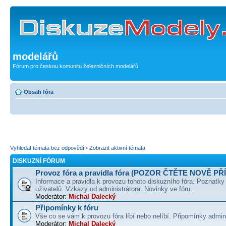
modelářů
Fórum pro českou komunitu železničních modelářů.
Obsah fóra
Vyhledat témata bez odpovědí
•
Zobrazit aktivní témata
DISKUZNÍ FÓRUM
Provoz fóra a pravidla fóra (POZOR ČTĚTE NOVĚ PŘ
Informace a pravidla k provozu tohoto diskuzního fóra. Poznatky
uživatelů. Vzkazy od administrátora. Novinky ve fóru.
Moderátor:
Michal Dalecký
Připomínky k fóru
Vše co se vám k provozu fóra líbí nebo nelíbí. Připomínky admin
Moderátor:
Michal Dalecký