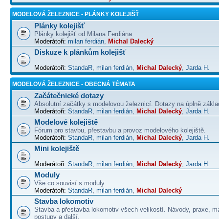
MODELOVÁ ŽELEZNICE - PLÁNKY KOLEJIŠŤ
Plánky kolejišť
Plánky kolejišť od Milana Ferdiána
Moderátoři:
milan ferdián
,
Michal Dalecký
Diskuze k plánkům kolejišť
Moderátoři:
StandaR
,
milan ferdián
,
Michal Dalecký
,
Jarda H.
MODELOVÁ ŽELEZNICE - OBECNÁ TÉMATA
Začátečnické dotazy
Absolutní začátky s modelovou železnicí. Dotazy na úplně základ
Moderátoři:
StandaR
,
milan ferdián
,
Michal Dalecký
,
Jarda H.
Modelové kolejiště
Fórum pro stavbu, přestavbu a provoz modelového kolejiště.
Moderátoři:
StandaR
,
milan ferdián
,
Michal Dalecký
,
Jarda H.
Mini kolejiště
Moderátoři:
StandaR
,
milan ferdián
,
Michal Dalecký
,
Jarda H.
Moduly
Vše co souvisí s moduly.
Moderátoři:
StandaR
,
milan ferdián
,
Michal Dalecký
Stavba lokomotiv
Stavba a přestavba lokomotiv všech velikostí. Návody, praxe, ma
postupy a další.