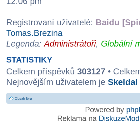
12:06 pm
Registrovaní uživatelé:
Baidu [Spi
Tomas.Brezina
Legenda:
Administrátoři
,
Globální 
STATISTIKY
Celkem příspěvků
303127
• Celke
Nejnovějším uživatelem je
Skeldal
Obsah fóra
Powered by
php
Reklama na
DiskuzeMode