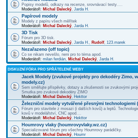
Popisy modelů, odkazy na recenze, srovnávací testy.....
Moderátoři:
Michal Dalecký
,
Jarda H.
Papírové modely
Modely z papíru všech měřítek
Moderátoři:
Michal Dalecký
,
Jarda H.
3D Tisk
Fórum pro 3D tisk.
Moderátoři:
Michal Dalecký
,
Jarda H.
,
Rudolf
,
123.marek
Nezařazeno (off topic)
Co se nikam nevešlo, neni pro to téma apod.
Moderátoři:
milan ferdián
,
Michal Dalecký
,
Jarda H.
DISKUZNÍ FÓRA PRO SPŘÁTELENÉ WEBY
Jacek Modely (zvukové projekty pro dekodéry Zimo, 
modely.cz)
Sem směřujte příspěvky, dotazy a zkušenosti se zvukovými proj
Smutka pro zvukové dekodéry ZIMO
Moderátoři:
Michal Dalecký
,
Hekttor
Železniční modely vytvářené přesnými technologiemi (
Fórum pro stavitele z mosazi (i dalších kovů) a leptů. Technologi
kovů v modelářství, CNC apod....
Moderátoři:
Michal Dalecký
,
Hekttor
Houmrovy vlaky (houmrovyvlaky.wz.cz)
Specializované fórum pro všechny Houmrovy parádičky.
Moderátoři:
Michal Dalecký
,
Houmr