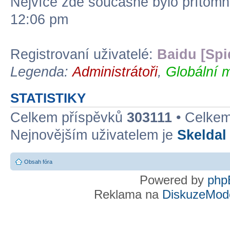
Nejvíce zde současně bylo přítom
12:06 pm
Registrovaní uživatelé:
Baidu [Spi
Legenda:
Administrátoři
,
Globální 
STATISTIKY
Celkem příspěvků
303111
• Celke
Nejnovějším uživatelem je
Skeldal
Obsah fóra
Powered by
php
Reklama na
DiskuzeMode