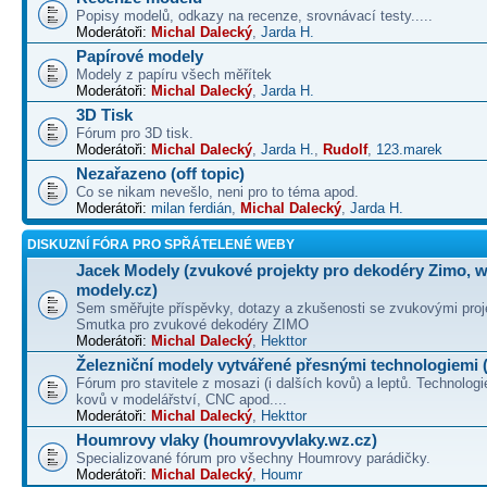
Popisy modelů, odkazy na recenze, srovnávací testy.....
Moderátoři:
Michal Dalecký
,
Jarda H.
Papírové modely
Modely z papíru všech měřítek
Moderátoři:
Michal Dalecký
,
Jarda H.
3D Tisk
Fórum pro 3D tisk.
Moderátoři:
Michal Dalecký
,
Jarda H.
,
Rudolf
,
123.marek
Nezařazeno (off topic)
Co se nikam nevešlo, neni pro to téma apod.
Moderátoři:
milan ferdián
,
Michal Dalecký
,
Jarda H.
DISKUZNÍ FÓRA PRO SPŘÁTELENÉ WEBY
Jacek Modely (zvukové projekty pro dekodéry Zimo, 
modely.cz)
Sem směřujte příspěvky, dotazy a zkušenosti se zvukovými proj
Smutka pro zvukové dekodéry ZIMO
Moderátoři:
Michal Dalecký
,
Hekttor
Železniční modely vytvářené přesnými technologiemi (
Fórum pro stavitele z mosazi (i dalších kovů) a leptů. Technologi
kovů v modelářství, CNC apod....
Moderátoři:
Michal Dalecký
,
Hekttor
Houmrovy vlaky (houmrovyvlaky.wz.cz)
Specializované fórum pro všechny Houmrovy parádičky.
Moderátoři:
Michal Dalecký
,
Houmr