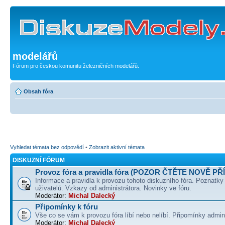
modelářů
Fórum pro českou komunitu železničních modelářů.
Obsah fóra
Vyhledat témata bez odpovědí
•
Zobrazit aktivní témata
DISKUZNÍ FÓRUM
Provoz fóra a pravidla fóra (POZOR ČTĚTE NOVĚ PŘ
Informace a pravidla k provozu tohoto diskuzního fóra. Poznatky
uživatelů. Vzkazy od administrátora. Novinky ve fóru.
Moderátor:
Michal Dalecký
Připomínky k fóru
Vše co se vám k provozu fóra líbí nebo nelíbí. Připomínky admin
Moderátor:
Michal Dalecký