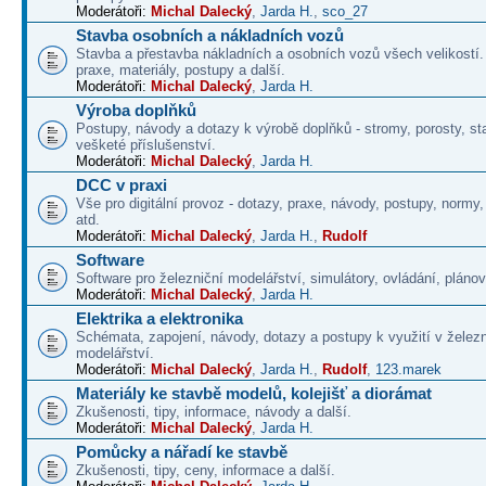
Moderátoři:
Michal Dalecký
,
Jarda H.
,
sco_27
Stavba osobních a nákladních vozů
Stavba a přestavba nákladních a osobních vozů všech velikostí
praxe, materiály, postupy a další.
Moderátoři:
Michal Dalecký
,
Jarda H.
Výroba doplňků
Postupy, návody a dotazy k výrobě doplňků - stromy, porosty, st
vešketé příslušenství.
Moderátoři:
Michal Dalecký
,
Jarda H.
DCC v praxi
Vše pro digitální provoz - dotazy, praxe, návody, postupy, normy,
atd.
Moderátoři:
Michal Dalecký
,
Jarda H.
,
Rudolf
Software
Software pro železniční modelářství, simulátory, ovládání, plánová
Moderátoři:
Michal Dalecký
,
Jarda H.
Elektrika a elektronika
Schémata, zapojení, návody, dotazy a postupy k využití v želez
modelářství.
Moderátoři:
Michal Dalecký
,
Jarda H.
,
Rudolf
,
123.marek
Materiály ke stavbě modelů, kolejišť a diorámat
Zkušenosti, tipy, informace, návody a další.
Moderátoři:
Michal Dalecký
,
Jarda H.
Pomůcky a nářadí ke stavbě
Zkušenosti, tipy, ceny, informace a další.