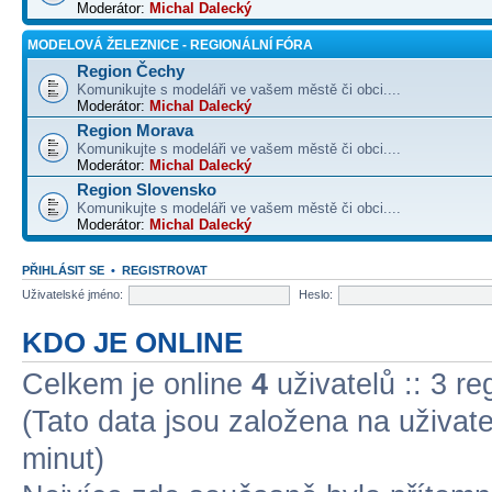
Moderátor:
Michal Dalecký
MODELOVÁ ŽELEZNICE - REGIONÁLNÍ FÓRA
Region Čechy
Komunikujte s modeláři ve vašem městě či obci....
Moderátor:
Michal Dalecký
Region Morava
Komunikujte s modeláři ve vašem městě či obci....
Moderátor:
Michal Dalecký
Region Slovensko
Komunikujte s modeláři ve vašem městě či obci....
Moderátor:
Michal Dalecký
PŘIHLÁSIT SE
•
REGISTROVAT
Uživatelské jméno:
Heslo:
KDO JE ONLINE
Celkem je online
4
uživatelů :: 3 r
(Tato data jsou založena na uživatel
minut)