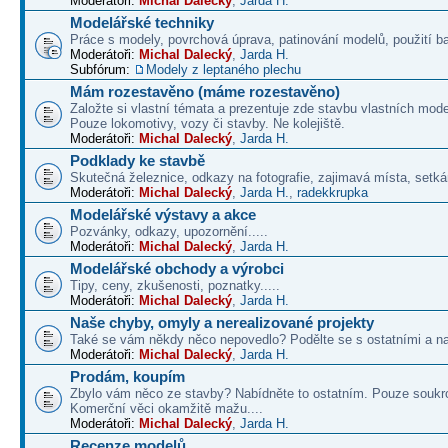
Moderátoři:
Michal Dalecký
,
Jarda H.
Modelářské techniky
Práce s modely, povrchová úprava, patinování modelů, použití b
Moderátoři:
Michal Dalecký
,
Jarda H.
Subfórum:
Modely z leptaného plechu
Mám rozestavěno (máme rozestavěno)
Založte si vlastní témata a prezentuje zde stavbu vlastních mode
Pouze lokomotivy, vozy či stavby. Ne kolejiště.
Moderátoři:
Michal Dalecký
,
Jarda H.
Podklady ke stavbě
Skutečná železnice, odkazy na fotografie, zajimavá místa, setká
Moderátoři:
Michal Dalecký
,
Jarda H.
,
radekkrupka
Modelářské výstavy a akce
Pozvánky, odkazy, upozornění.....
Moderátoři:
Michal Dalecký
,
Jarda H.
Modelářské obchody a výrobci
Tipy, ceny, zkušenosti, poznatky.....
Moderátoři:
Michal Dalecký
,
Jarda H.
Naše chyby, omyly a nerealizované projekty
Také se vám někdy něco nepovedlo? Podělte se s ostatními a na
Moderátoři:
Michal Dalecký
,
Jarda H.
Prodám, koupím
Zbylo vám něco ze stavby? Nabídněte to ostatním. Pouze soukr
Komerční věci okamžitě mažu....
Moderátoři:
Michal Dalecký
,
Jarda H.
Recenze modelů