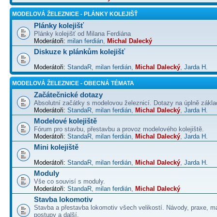
MODELOVÁ ŽELEZNICE - PLÁNKY KOLEJIŠŤ
Plánky kolejišť
Plánky kolejišť od Milana Ferdiána
Moderátoři:
milan ferdián
,
Michal Dalecký
Diskuze k plánkům kolejišť
Moderátoři:
StandaR
,
milan ferdián
,
Michal Dalecký
,
Jarda H.
MODELOVÁ ŽELEZNICE - OBECNÁ TÉMATA
Začátečnické dotazy
Absolutní začátky s modelovou železnicí. Dotazy na úplně základ
Moderátoři:
StandaR
,
milan ferdián
,
Michal Dalecký
,
Jarda H.
Modelové kolejiště
Fórum pro stavbu, přestavbu a provoz modelového kolejiště.
Moderátoři:
StandaR
,
milan ferdián
,
Michal Dalecký
,
Jarda H.
Mini kolejiště
Moderátoři:
StandaR
,
milan ferdián
,
Michal Dalecký
,
Jarda H.
Moduly
Vše co souvisí s moduly.
Moderátoři:
StandaR
,
milan ferdián
,
Michal Dalecký
Stavba lokomotiv
Stavba a přestavba lokomotiv všech velikostí. Návody, praxe, ma
postupy a další.