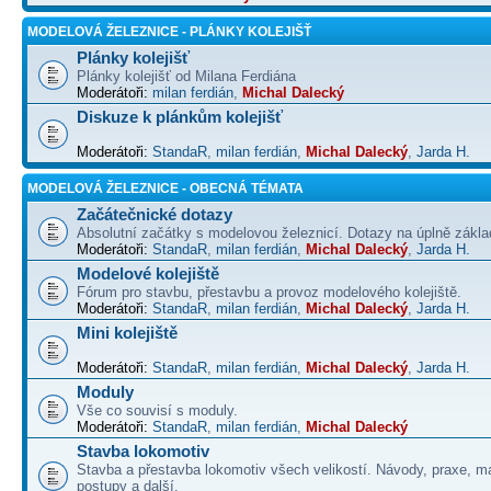
MODELOVÁ ŽELEZNICE - PLÁNKY KOLEJIŠŤ
Plánky kolejišť
Plánky kolejišť od Milana Ferdiána
Moderátoři:
milan ferdián
,
Michal Dalecký
Diskuze k plánkům kolejišť
Moderátoři:
StandaR
,
milan ferdián
,
Michal Dalecký
,
Jarda H.
MODELOVÁ ŽELEZNICE - OBECNÁ TÉMATA
Začátečnické dotazy
Absolutní začátky s modelovou železnicí. Dotazy na úplně základ
Moderátoři:
StandaR
,
milan ferdián
,
Michal Dalecký
,
Jarda H.
Modelové kolejiště
Fórum pro stavbu, přestavbu a provoz modelového kolejiště.
Moderátoři:
StandaR
,
milan ferdián
,
Michal Dalecký
,
Jarda H.
Mini kolejiště
Moderátoři:
StandaR
,
milan ferdián
,
Michal Dalecký
,
Jarda H.
Moduly
Vše co souvisí s moduly.
Moderátoři:
StandaR
,
milan ferdián
,
Michal Dalecký
Stavba lokomotiv
Stavba a přestavba lokomotiv všech velikostí. Návody, praxe, ma
postupy a další.