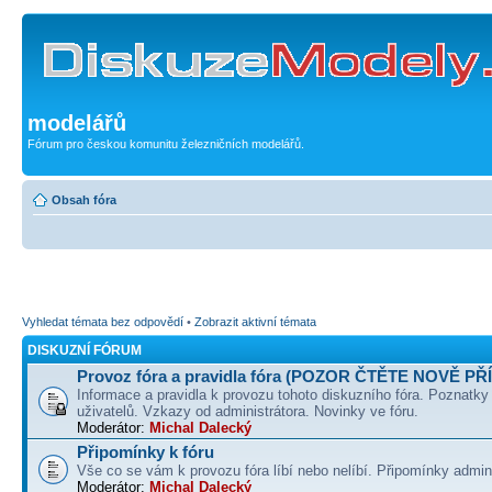
modelářů
Fórum pro českou komunitu železničních modelářů.
Obsah fóra
Vyhledat témata bez odpovědí
•
Zobrazit aktivní témata
DISKUZNÍ FÓRUM
Provoz fóra a pravidla fóra (POZOR ČTĚTE NOVĚ PŘ
Informace a pravidla k provozu tohoto diskuzního fóra. Poznatky
uživatelů. Vzkazy od administrátora. Novinky ve fóru.
Moderátor:
Michal Dalecký
Připomínky k fóru
Vše co se vám k provozu fóra líbí nebo nelíbí. Připomínky admin
Moderátor:
Michal Dalecký