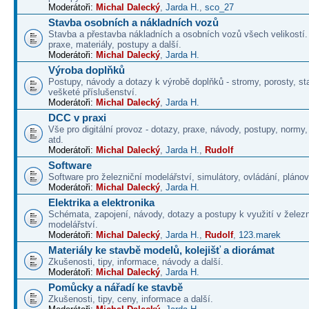
Moderátoři:
Michal Dalecký
,
Jarda H.
,
sco_27
Stavba osobních a nákladních vozů
Stavba a přestavba nákladních a osobních vozů všech velikostí
praxe, materiály, postupy a další.
Moderátoři:
Michal Dalecký
,
Jarda H.
Výroba doplňků
Postupy, návody a dotazy k výrobě doplňků - stromy, porosty, st
vešketé příslušenství.
Moderátoři:
Michal Dalecký
,
Jarda H.
DCC v praxi
Vše pro digitální provoz - dotazy, praxe, návody, postupy, normy,
atd.
Moderátoři:
Michal Dalecký
,
Jarda H.
,
Rudolf
Software
Software pro železniční modelářství, simulátory, ovládání, plánová
Moderátoři:
Michal Dalecký
,
Jarda H.
Elektrika a elektronika
Schémata, zapojení, návody, dotazy a postupy k využití v želez
modelářství.
Moderátoři:
Michal Dalecký
,
Jarda H.
,
Rudolf
,
123.marek
Materiály ke stavbě modelů, kolejišť a diorámat
Zkušenosti, tipy, informace, návody a další.
Moderátoři:
Michal Dalecký
,
Jarda H.
Pomůcky a nářadí ke stavbě
Zkušenosti, tipy, ceny, informace a další.