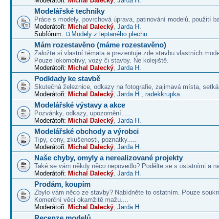
Moderátoři:
Michal Dalecký
,
Jarda H.
Modelářské techniky
Práce s modely, povrchová úprava, patinování modelů, použití b
Moderátoři:
Michal Dalecký
,
Jarda H.
Subfórum:
Modely z leptaného plechu
Mám rozestavěno (máme rozestavěno)
Založte si vlastní témata a prezentuje zde stavbu vlastních mode
Pouze lokomotivy, vozy či stavby. Ne kolejiště.
Moderátoři:
Michal Dalecký
,
Jarda H.
Podklady ke stavbě
Skutečná železnice, odkazy na fotografie, zajimavá místa, setká
Moderátoři:
Michal Dalecký
,
Jarda H.
,
radekkrupka
Modelářské výstavy a akce
Pozvánky, odkazy, upozornění.....
Moderátoři:
Michal Dalecký
,
Jarda H.
Modelářské obchody a výrobci
Tipy, ceny, zkušenosti, poznatky.....
Moderátoři:
Michal Dalecký
,
Jarda H.
Naše chyby, omyly a nerealizované projekty
Také se vám někdy něco nepovedlo? Podělte se s ostatními a na
Moderátoři:
Michal Dalecký
,
Jarda H.
Prodám, koupím
Zbylo vám něco ze stavby? Nabídněte to ostatním. Pouze soukr
Komerční věci okamžitě mažu....
Moderátoři:
Michal Dalecký
,
Jarda H.
Recenze modelů