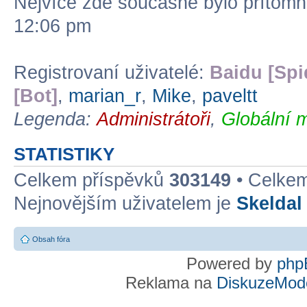
Nejvíce zde současně bylo přítom
12:06 pm
Registrovaní uživatelé:
Baidu [Spi
[Bot]
,
marian_r
,
Mike
,
paveltt
Legenda:
Administrátoři
,
Globální 
STATISTIKY
Celkem příspěvků
303149
• Celke
Nejnovějším uživatelem je
Skeldal
Obsah fóra
Powered by
php
Reklama na
DiskuzeMode