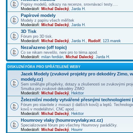
Popisy modelů, odkazy na recenze, srovnávací testy.....
Moderátoři:
Michal Dalecký
,
Jarda H.
Papírové modely
Modely z papíru všech měřítek
Moderátoři:
Michal Dalecký
,
Jarda H.
3D Tisk
Fórum pro 3D tisk.
Moderátoři:
Michal Dalecký
,
Jarda H.
,
Rudolf
,
123.marek
Nezařazeno (off topic)
Co se nikam nevešlo, neni pro to téma apod.
Moderátoři:
milan ferdián
,
Michal Dalecký
,
Jarda H.
DISKUZNÍ FÓRA PRO SPŘÁTELENÉ WEBY
Jacek Modely (zvukové projekty pro dekodéry Zimo, 
modely.cz)
Sem směřujte příspěvky, dotazy a zkušenosti se zvukovými proj
Smutka pro zvukové dekodéry ZIMO
Moderátoři:
Michal Dalecký
,
Hekttor
Železniční modely vytvářené přesnými technologiemi (
Fórum pro stavitele z mosazi (i dalších kovů) a leptů. Technologi
kovů v modelářství, CNC apod....
Moderátoři:
Michal Dalecký
,
Hekttor
Houmrovy vlaky (houmrovyvlaky.wz.cz)
Specializované fórum pro všechny Houmrovy parádičky.
Moderátoři:
Michal Dalecký
,
Houmr